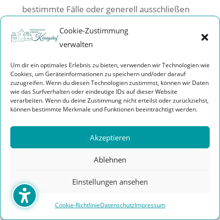
bestimmte Fälle oder generell ausschließen
sowie das automatische Löschen der Cookies
Cookie-Zustimmung
beim Schließen des Browsers aktivieren. Bei
verwalten
der Deaktivierung von Cookies kann die
Funktionalität dieser Website eingeschränkt
Um dir ein optimales Erlebnis zu bieten, verwenden wir Technologien wie
Cookies, um Geräteinformationen zu speichern und/oder darauf
sein.
zuzugreifen. Wenn du diesen Technologien zustimmst, können wir Daten
wie das Surfverhalten oder eindeutige IDs auf dieser Website
Welche Cookies und Dienste auf dieser
verarbeiten. Wenn du deine Zustimmung nicht erteilst oder zurückziehst,
können bestimmte Merkmale und Funktionen beeinträchtigt werden.
Website eingesetzt werden, können Sie
dieser Datenschutzerklärung entnehmen.
Akzeptieren
Einwilligung mit Complianz
Ablehnen
Unsere Website nutzt die Consent-
Technologie von Complianz, um Ihre
Einstellungen ansehen
Einwilligung zur Speicherung bestimmter
Cookie-Richtlinie
Datenschutz
Impressum
Cookies auf Ihrem Endgerät oder zum Einsatz